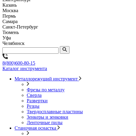
Казань
Москва
Пермь
Самара
Санкт-Петербург
Тюмень
Уфа
Челябинск
8(800)600-80-15
Каталог инструмента
Металлорежущий инструмент
Фрезы по металлу
Сверла
Развертки
Резцы
Твердосплавные пластины
Зенкеры и зенковки
Ленточные пилы
Станочная оснастка