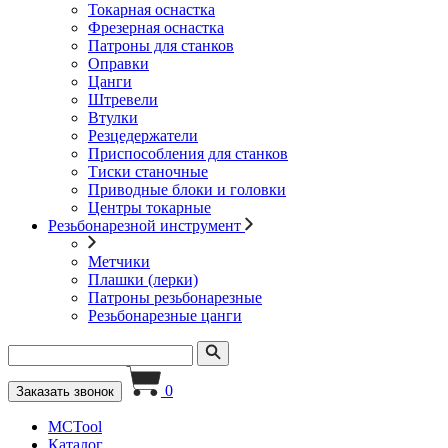
Токарная оснастка
Фрезерная оснастка
Патроны для станков
Оправки
Цанги
Штревели
Втулки
Резцедержатели
Приспособления для станков
Тиски станочные
Приводные блоки и головки
Центры токарные
Резьбонарезной инструмент
Метчики
Плашки (лерки)
Патроны резьбонарезные
Резьбонарезные цанги
0
Заказать звонок
MCTool
Каталог