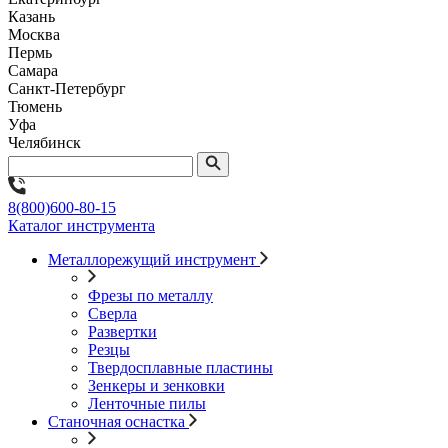
Казань
Москва
Пермь
Самара
Санкт-Петербург
Тюмень
Уфа
Челябинск
8(800)600-80-15
Каталог инструмента
Металлорежущий инструмент
Фрезы по металлу
Сверла
Развертки
Резцы
Твердосплавные пластины
Зенкеры и зенковки
Ленточные пилы
Станочная оснастка