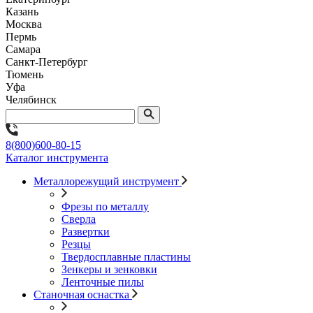
Казань
Москва
Пермь
Самара
Санкт-Петербург
Тюмень
Уфа
Челябинск
8(800)600-80-15
Каталог инструмента
Металлорежущий инструмент
Фрезы по металлу
Сверла
Развертки
Резцы
Твердосплавные пластины
Зенкеры и зенковки
Ленточные пилы
Станочная оснастка