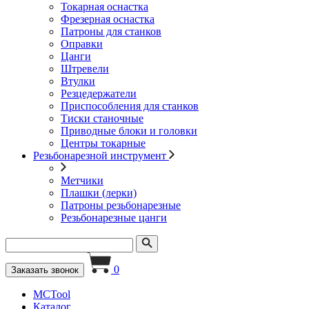
Токарная оснастка
Фрезерная оснастка
Патроны для станков
Оправки
Цанги
Штревели
Втулки
Резцедержатели
Приспособления для станков
Тиски станочные
Приводные блоки и головки
Центры токарные
Резьбонарезной инструмент
Метчики
Плашки (лерки)
Патроны резьбонарезные
Резьбонарезные цанги
0
Заказать звонок
MCTool
Каталог