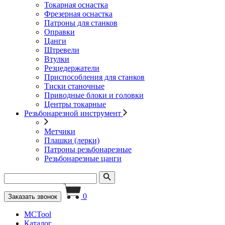
Токарная оснастка
Фрезерная оснастка
Патроны для станков
Оправки
Цанги
Штревели
Втулки
Резцедержатели
Приспособления для станков
Тиски станочные
Приводные блоки и головки
Центры токарные
Резьбонарезной инструмент
Метчики
Плашки (лерки)
Патроны резьбонарезные
Резьбонарезные цанги
0
Заказать звонок
MCTool
Каталог