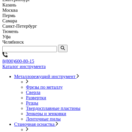
Казань
Москва
Пермь
Самара
Санкт-Петербург
Тюмень
Уфа
Челябинск
8(800)600-80-15
Каталог инструмента
Металлорежущий инструмент
Фрезы по металлу
Сверла
Развертки
Резцы
Твердосплавные пластины
Зенкеры и зенковки
Ленточные пилы
Станочная оснастка