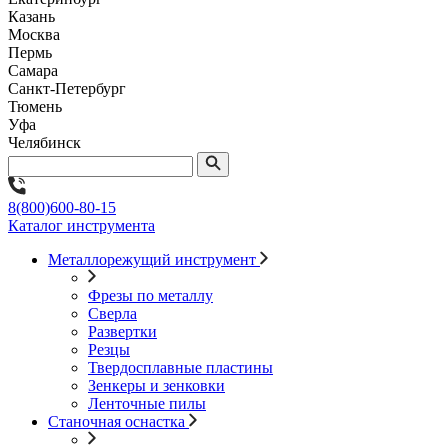
Казань
Москва
Пермь
Самара
Санкт-Петербург
Тюмень
Уфа
Челябинск
8(800)600-80-15
Каталог инструмента
Металлорежущий инструмент
Фрезы по металлу
Сверла
Развертки
Резцы
Твердосплавные пластины
Зенкеры и зенковки
Ленточные пилы
Станочная оснастка