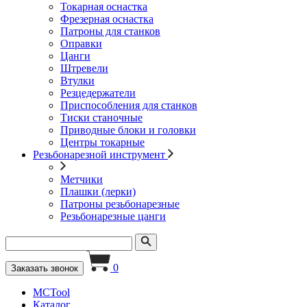
Токарная оснастка
Фрезерная оснастка
Патроны для станков
Оправки
Цанги
Штревели
Втулки
Резцедержатели
Приспособления для станков
Тиски станочные
Приводные блоки и головки
Центры токарные
Резьбонарезной инструмент
Метчики
Плашки (лерки)
Патроны резьбонарезные
Резьбонарезные цанги
0
Заказать звонок
MCTool
Каталог