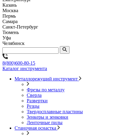
Казань
Москва
Пермь
Самара
Санкт-Петербург
Тюмень
Уфа
Челябинск
8(800)600-80-15
Каталог инструмента
Металлорежущий инструмент
Фрезы по металлу
Сверла
Развертки
Резцы
Твердосплавные пластины
Зенкеры и зенковки
Ленточные пилы
Станочная оснастка