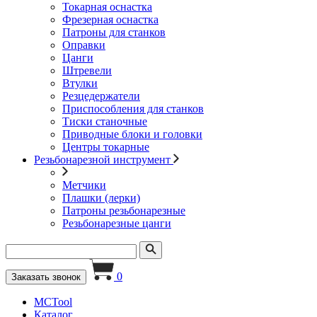
Токарная оснастка
Фрезерная оснастка
Патроны для станков
Оправки
Цанги
Штревели
Втулки
Резцедержатели
Приспособления для станков
Тиски станочные
Приводные блоки и головки
Центры токарные
Резьбонарезной инструмент
Метчики
Плашки (лерки)
Патроны резьбонарезные
Резьбонарезные цанги
0
Заказать звонок
MCTool
Каталог