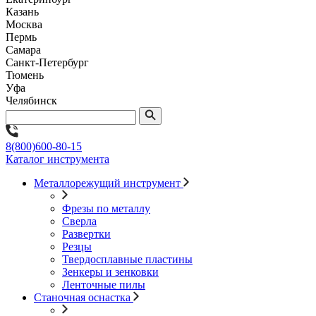
Казань
Москва
Пермь
Самара
Санкт-Петербург
Тюмень
Уфа
Челябинск
8(800)600-80-15
Каталог инструмента
Металлорежущий инструмент
Фрезы по металлу
Сверла
Развертки
Резцы
Твердосплавные пластины
Зенкеры и зенковки
Ленточные пилы
Станочная оснастка