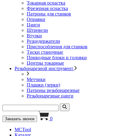
Токарная оснастка
Фрезерная оснастка
Патроны для станков
Оправки
Цанги
Штревели
Втулки
Резцедержатели
Приспособления для станков
Тиски станочные
Приводные блоки и головки
Центры токарные
Резьбонарезной инструмент
Метчики
Плашки (лерки)
Патроны резьбонарезные
Резьбонарезные цанги
0
Заказать звонок
MCTool
Каталог