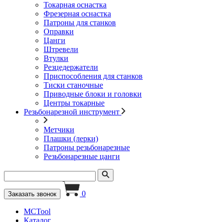
Токарная оснастка
Фрезерная оснастка
Патроны для станков
Оправки
Цанги
Штревели
Втулки
Резцедержатели
Приспособления для станков
Тиски станочные
Приводные блоки и головки
Центры токарные
Резьбонарезной инструмент
Метчики
Плашки (лерки)
Патроны резьбонарезные
Резьбонарезные цанги
0
Заказать звонок
MCTool
Каталог