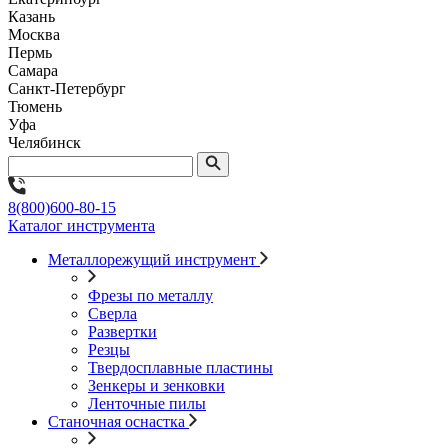
Казань
Москва
Пермь
Самара
Санкт-Петербург
Тюмень
Уфа
Челябинск
8(800)600-80-15
Каталог инструмента
Металлорежущий инструмент
Фрезы по металлу
Сверла
Развертки
Резцы
Твердосплавные пластины
Зенкеры и зенковки
Ленточные пилы
Станочная оснастка