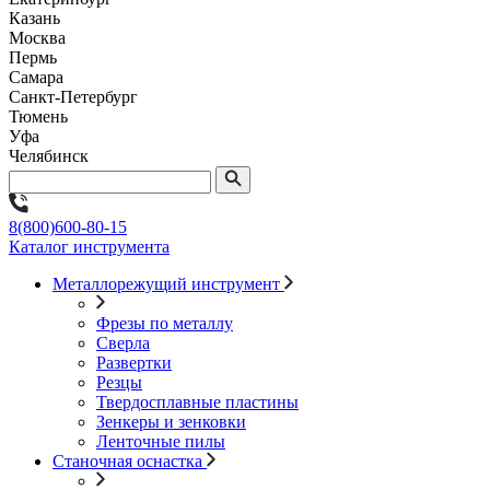
Казань
Москва
Пермь
Самара
Санкт-Петербург
Тюмень
Уфа
Челябинск
8(800)600-80-15
Каталог инструмента
Металлорежущий инструмент
Фрезы по металлу
Сверла
Развертки
Резцы
Твердосплавные пластины
Зенкеры и зенковки
Ленточные пилы
Станочная оснастка