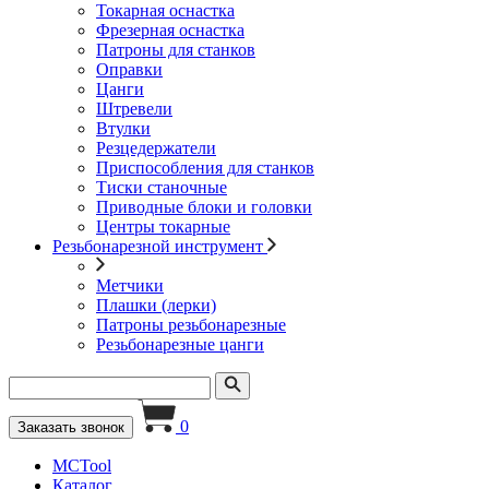
Токарная оснастка
Фрезерная оснастка
Патроны для станков
Оправки
Цанги
Штревели
Втулки
Резцедержатели
Приспособления для станков
Тиски станочные
Приводные блоки и головки
Центры токарные
Резьбонарезной инструмент
Метчики
Плашки (лерки)
Патроны резьбонарезные
Резьбонарезные цанги
0
Заказать звонок
MCTool
Каталог