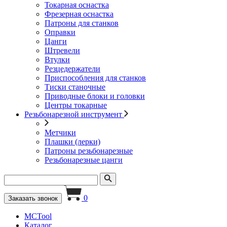
Токарная оснастка
Фрезерная оснастка
Патроны для станков
Оправки
Цанги
Штревели
Втулки
Резцедержатели
Приспособления для станков
Тиски станочные
Приводные блоки и головки
Центры токарные
Резьбонарезной инструмент
Метчики
Плашки (лерки)
Патроны резьбонарезные
Резьбонарезные цанги
0
Заказать звонок
MCTool
Каталог