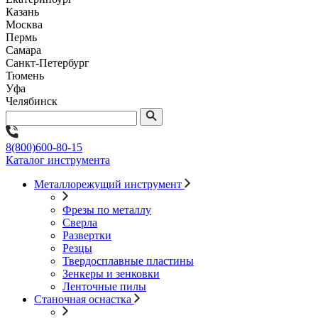
Казань
Москва
Пермь
Самара
Санкт-Петербург
Тюмень
Уфа
Челябинск
8(800)600-80-15
Каталог инструмента
Металлорежущий инструмент
Фрезы по металлу
Сверла
Развертки
Резцы
Твердосплавные пластины
Зенкеры и зенковки
Ленточные пилы
Станочная оснастка