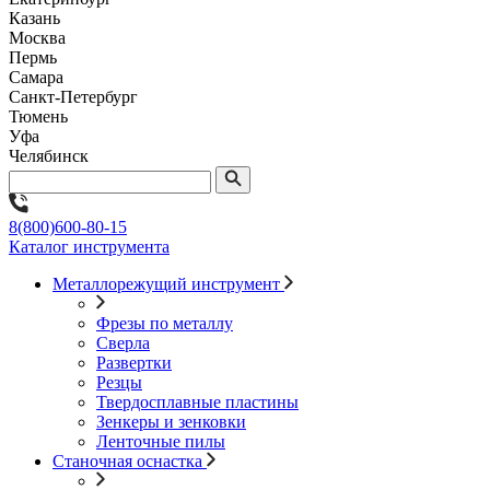
Казань
Москва
Пермь
Самара
Санкт-Петербург
Тюмень
Уфа
Челябинск
8(800)600-80-15
Каталог инструмента
Металлорежущий инструмент
Фрезы по металлу
Сверла
Развертки
Резцы
Твердосплавные пластины
Зенкеры и зенковки
Ленточные пилы
Станочная оснастка