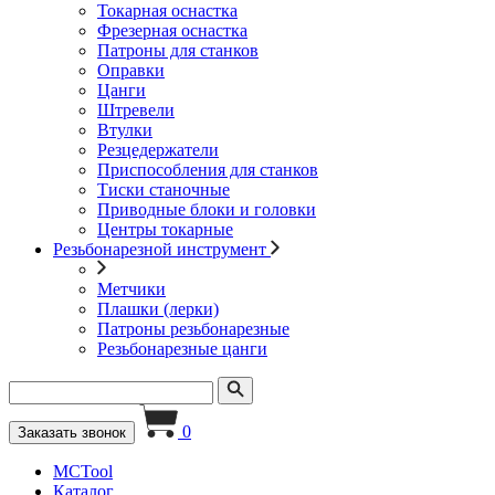
Токарная оснастка
Фрезерная оснастка
Патроны для станков
Оправки
Цанги
Штревели
Втулки
Резцедержатели
Приспособления для станков
Тиски станочные
Приводные блоки и головки
Центры токарные
Резьбонарезной инструмент
Метчики
Плашки (лерки)
Патроны резьбонарезные
Резьбонарезные цанги
0
Заказать звонок
MCTool
Каталог