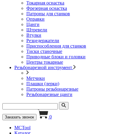
Токарная оснастка
Фрезерная оснастка
Патроны для станков
Оправки
Цанги
Штревели
Втулки
Резцедержатели
Приспособления для станков
Тиски станочные
Приводные блоки и головки
Центры токарные
Резьбонарезной инструмент
Метчики
Плашки (лерки)
Патроны резьбонарезные
Резьбонарезные цанги
0
Заказать звонок
MCTool
Каталог