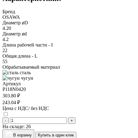
Бренд
OSAWA
Диаметр øD
4.20
Диаметр ød
4.2
Длина рабочей части - I
22
Общая длина - L
55
Обрабатываемый материал
сталь
чугун
Артикул
P118N0420
303.80 ₽
243.04 ₽
Цена с НДС/ без НДС
-
+
На складе:
26
В корзину
Купить в один клик