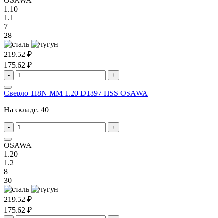
OSAWA
1.10
1.1
7
28
219.52 ₽
175.62 ₽
-
+
Сверло 118N MM 1.20 D1897 HSS OSAWA
На складе:
40
-
+
OSAWA
1.20
1.2
8
30
219.52 ₽
175.62 ₽