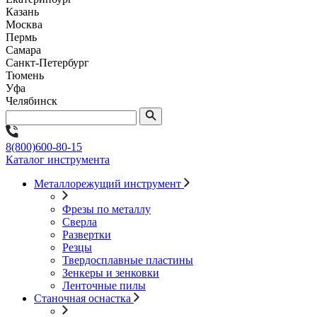
Казань
Москва
Пермь
Самара
Санкт-Петербург
Тюмень
Уфа
Челябинск
8(800)600-80-15
Каталог инструмента
Металлорежущий инструмент
Фрезы по металлу
Сверла
Развертки
Резцы
Твердосплавные пластины
Зенкеры и зенковки
Ленточные пилы
Станочная оснастка