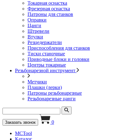
Токарная оснастка
Фрезерная оснастка
Патроны для станков
Оправки
Цанги
Штревели
Втулки
Резцедержатели
Приспособления для станков
Тиски станочные
Приводные блоки и головки
Центры токарные
Резьбонарезной инструмент
Метчики
Плашки (лерки)
Патроны резьбонарезные
Резьбонарезные цанги
0
Заказать звонок
MCTool
Каталог