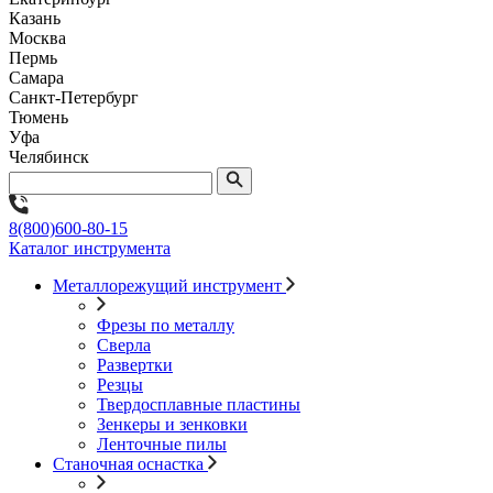
Казань
Москва
Пермь
Самара
Санкт-Петербург
Тюмень
Уфа
Челябинск
8(800)600-80-15
Каталог инструмента
Металлорежущий инструмент
Фрезы по металлу
Сверла
Развертки
Резцы
Твердосплавные пластины
Зенкеры и зенковки
Ленточные пилы
Станочная оснастка