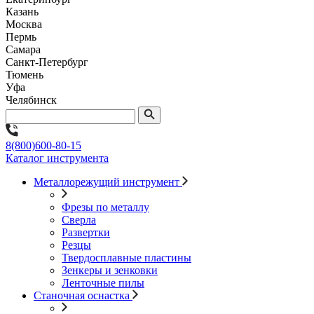
Казань
Москва
Пермь
Самара
Санкт-Петербург
Тюмень
Уфа
Челябинск
8(800)600-80-15
Каталог инструмента
Металлорежущий инструмент
Фрезы по металлу
Сверла
Развертки
Резцы
Твердосплавные пластины
Зенкеры и зенковки
Ленточные пилы
Станочная оснастка