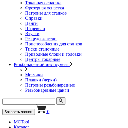
Токарная оснастка
Фрезерная оснастка
Патроны для станков
Оправки
Цанги
Штревели
Втулки
Резцедержатели
Приспособления для станков
Тиски станочные
Приводные блоки и головки
Центры токарные
Резьбонарезной инструмент
Метчики
Плашки (лерки)
Патроны резьбонарезные
Резьбонарезные цанги
0
Заказать звонок
MCTool
Каталог