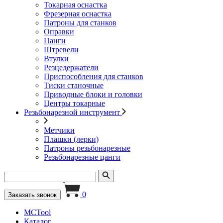
Токарная оснастка
Фрезерная оснастка
Патроны для станков
Оправки
Цанги
Штревели
Втулки
Резцедержатели
Приспособления для станков
Тиски станочные
Приводные блоки и головки
Центры токарные
Резьбонарезной инструмент
Метчики
Плашки (лерки)
Патроны резьбонарезные
Резьбонарезные цанги
0
Заказать звонок
MCTool
Каталог