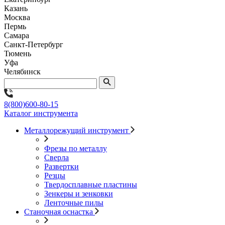
Казань
Москва
Пермь
Самара
Санкт-Петербург
Тюмень
Уфа
Челябинск
8(800)600-80-15
Каталог инструмента
Металлорежущий инструмент
Фрезы по металлу
Сверла
Развертки
Резцы
Твердосплавные пластины
Зенкеры и зенковки
Ленточные пилы
Станочная оснастка