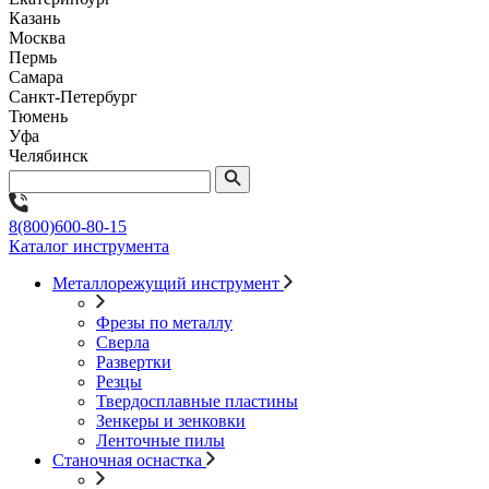
Казань
Москва
Пермь
Самара
Санкт-Петербург
Тюмень
Уфа
Челябинск
8(800)600-80-15
Каталог инструмента
Металлорежущий инструмент
Фрезы по металлу
Сверла
Развертки
Резцы
Твердосплавные пластины
Зенкеры и зенковки
Ленточные пилы
Станочная оснастка