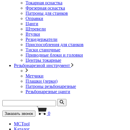
Токарная оснастка
Фрезерная оснастка
Патроны для станков
Оправки
Цанги
Штревели
Втулки
Резцедержатели
Приспособления для станков
Тиски станочные
Приводные блоки и головки
Центры токарные
Резьбонарезной инструмент
Метчики
Плашки (лерки)
Патроны резьбонарезные
Резьбонарезные цанги
0
Заказать звонок
MCTool
Каталог