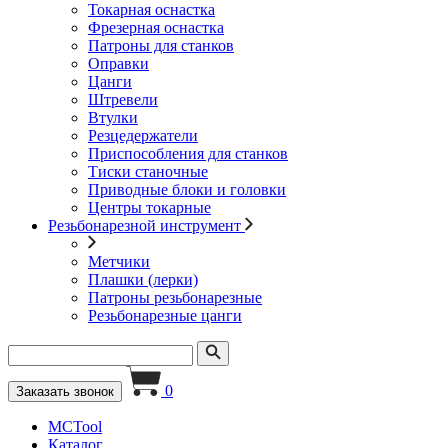
Токарная оснастка
Фрезерная оснастка
Патроны для станков
Оправки
Цанги
Штревели
Втулки
Резцедержатели
Приспособления для станков
Тиски станочные
Приводные блоки и головки
Центры токарные
Резьбонарезной инструмент
Метчики
Плашки (лерки)
Патроны резьбонарезные
Резьбонарезные цанги
0
Заказать звонок
MCTool
Каталог