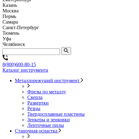
Казань
Москва
Пермь
Самара
Санкт-Петербург
Тюмень
Уфа
Челябинск
8(800)600-80-15
Каталог инструмента
Металлорежущий инструмент
Фрезы по металлу
Сверла
Развертки
Резцы
Твердосплавные пластины
Зенкеры и зенковки
Ленточные пилы
Станочная оснастка