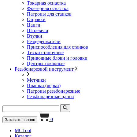
Токарная оснастка
Фрезерная оснастка
Патроны для станков
Оправки
Цанги
Штревели
Втулки
Резцедержатели
Приспособления для станков
Тиски станочные
Приводные блоки и головки
Центры токарные
Резьбонарезной инструмент
Метчики
Плашки (лерки)
Патроны резьбонарезные
Резьбонарезные цанги
0
Заказать звонок
MCTool
Каталог