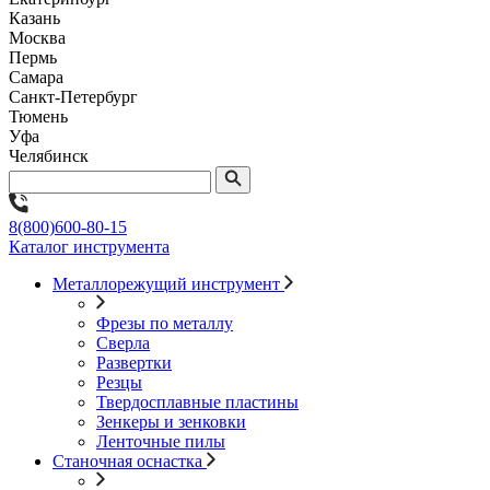
Казань
Москва
Пермь
Самара
Санкт-Петербург
Тюмень
Уфа
Челябинск
8(800)600-80-15
Каталог инструмента
Металлорежущий инструмент
Фрезы по металлу
Сверла
Развертки
Резцы
Твердосплавные пластины
Зенкеры и зенковки
Ленточные пилы
Станочная оснастка