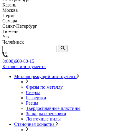
Казань
Москва
Пермь
Самара
Санкт-Петербург
Тюмень
Уфа
Челябинск
8(800)600-80-15
Каталог инструмента
Металлорежущий инструмент
Фрезы по металлу
Сверла
Развертки
Резцы
Твердосплавные пластины
Зенкеры и зенковки
Ленточные пилы
Станочная оснастка