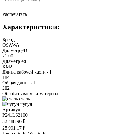
Распечатать
Характеристики:
Бренд
OSAWA
Диаметр øD
21.00
Диаметр ød
КМ2
Длина рабочей части - I
184
Общая длина - L
282
Обрабатываемый материал
сталь
чугун
Артикул
P241LS2100
32 488.96 ₽
25 991.17 ₽
Цена с НДС/ без НДС