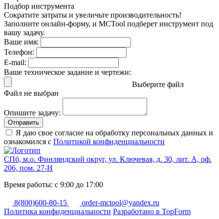
Подбор инструмента
Сократите затраты и увеличьте производительность!
Заполните онлайн-форму, и MCTool подберет инструмент под
вашу задачу.
Ваше имя:
Телефон:
E-mail:
Ваше техническое задание и чертежи:
Выберите файл
Файл не выбран
Опишите задачу:
Отправить
Я даю свое согласие на обработку персональных данных и
ознакомился с
Политикой конфиденциальности
СПб, м.о. Финляндский округ, ул. Ключевая, д. 30, лит. А, оф.
206, пом. 27-Н
Время работы: с 9:00 до 17:00
8(800)600-80-15
order-mctool@yandex.ru
Политика конфиденциальности
Разработано в TopForm