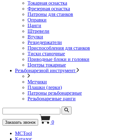
Токарная оснастка
Фрезерная оснастка
Патроны для станков
Оправки
Цанги
Штревели
Втулки
Резцедержатели
Приспособления для станков
Тиски станочные
Приводные блоки и головки
Центры токарные
Резьбонарезной инструмент
Метчики
Плашки (лерки)
Патроны резьбонарезные
Резьбонарезные цанги
0
Заказать звонок
MCTool
Каталог