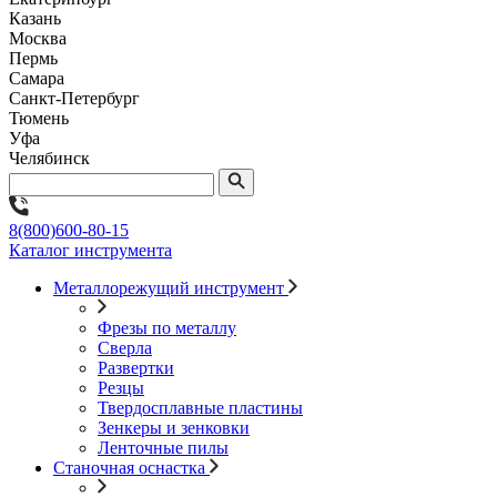
Казань
Москва
Пермь
Самара
Санкт-Петербург
Тюмень
Уфа
Челябинск
8(800)600-80-15
Каталог инструмента
Металлорежущий инструмент
Фрезы по металлу
Сверла
Развертки
Резцы
Твердосплавные пластины
Зенкеры и зенковки
Ленточные пилы
Станочная оснастка