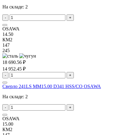
На складе:
2
-
+
OSAWA
14.50
КМ2
147
245
18 690.56 ₽
14 952.45 ₽
-
+
Сверло 241LS MM15.00 D341 HSS/CO OSAWA
На складе:
2
-
+
OSAWA
15.00
КМ2
147