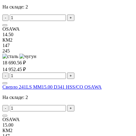
На складе:
2
-
+
OSAWA
14.50
КМ2
147
245
18 690.56 ₽
14 952.45 ₽
-
+
Сверло 241LS MM15.00 D341 HSS/CO OSAWA
На складе:
2
-
+
OSAWA
15.00
КМ2
147