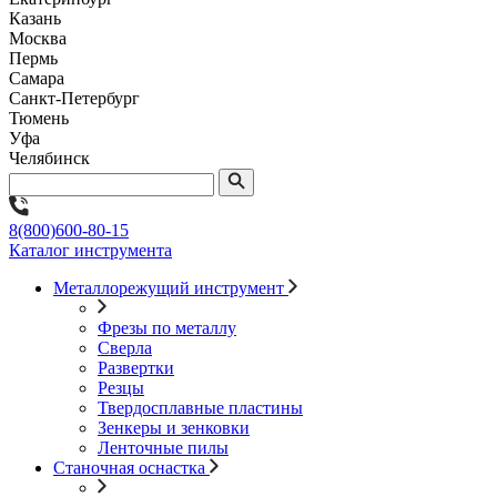
Казань
Москва
Пермь
Самара
Санкт-Петербург
Тюмень
Уфа
Челябинск
8(800)600-80-15
Каталог инструмента
Металлорежущий инструмент
Фрезы по металлу
Сверла
Развертки
Резцы
Твердосплавные пластины
Зенкеры и зенковки
Ленточные пилы
Станочная оснастка