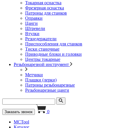
Токарная оснастка
Фрезерная оснастка
Патроны для станков
Оправки
Цанги
Штревели
Втулки
Резцедержатели
Приспособления для станков
Тиски станочные
Приводные блоки и головки
Центры токарные
Резьбонарезной инструмент
Метчики
Плашки (лерки)
Патроны резьбонарезные
Резьбонарезные цанги
0
Заказать звонок
MCTool
Каталог