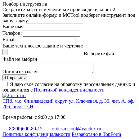
Подбор инструмента
Сократите затраты и увеличьте производительность!
Заполните онлайн-форму, и MCTool подберет инструмент под
вашу задачу.
Ваше имя:
Телефон:
E-mail:
Ваше техническое задание и чертежи:
Выберите файл
Файл не выбран
Опишите задачу:
Отправить
Я даю свое согласие на обработку персональных данных и
ознакомился с
Политикой конфиденциальности
СПб, м.о. Финляндский округ, ул. Ключевая, д. 30, лит. А, оф.
206, пом. 27-Н
Время работы: с 9:00 до 17:00
8(800)600-80-15
order-mctool@yandex.ru
Политика конфиденциальности
Разработано в TopForm