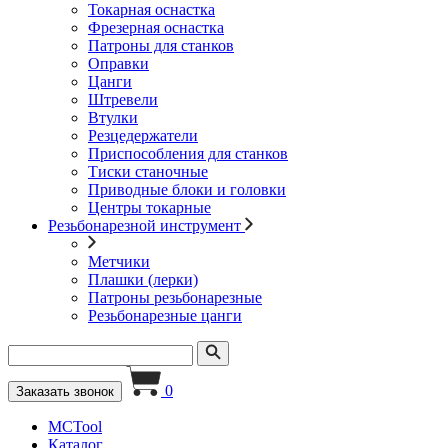
Токарная оснастка
Фрезерная оснастка
Патроны для станков
Оправки
Цанги
Штревели
Втулки
Резцедержатели
Приспособления для станков
Тиски станочные
Приводные блоки и головки
Центры токарные
Резьбонарезной инструмент
Метчики
Плашки (лерки)
Патроны резьбонарезные
Резьбонарезные цанги
0
Заказать звонок
MCTool
Каталог