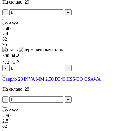
На складе:
29
-
+
OSAWA
2.40
2.4
62
95
590.94 ₽
472.75 ₽
-
+
Сверло 234NVA MM 2.50 D340 HSS/CO OSAWA
На складе:
28
-
+
OSAWA
2.50
2.5
62