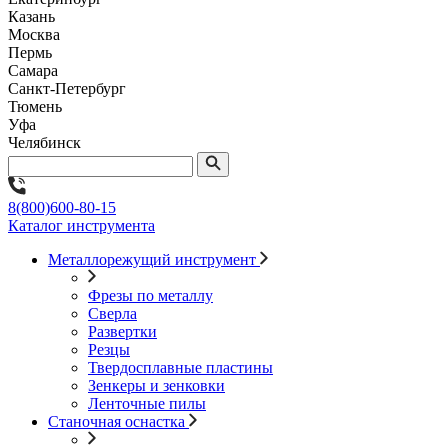
Казань
Москва
Пермь
Самара
Санкт-Петербург
Тюмень
Уфа
Челябинск
8(800)600-80-15
Каталог инструмента
Металлорежущий инструмент
Фрезы по металлу
Сверла
Развертки
Резцы
Твердосплавные пластины
Зенкеры и зенковки
Ленточные пилы
Станочная оснастка