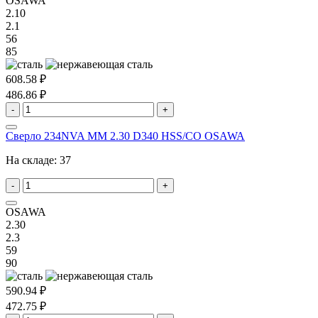
OSAWA
2.10
2.1
56
85
608.58 ₽
486.86 ₽
-
+
Сверло 234NVA MM 2.30 D340 HSS/CO OSAWA
На складе:
37
-
+
OSAWA
2.30
2.3
59
90
590.94 ₽
472.75 ₽