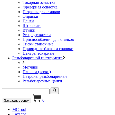
Токарная оснастка
Фрезерная оснастка
Патроны для станков
Оправки
Цанги
Штревели
Втулки
Резцедержатели
Приспособления для станков
Тиски станочные
Приводные блоки и головки
Центры токарные
Резьбонарезной инструмент
Метчики
Плашки (лерки)
Патроны резьбонарезные
Резьбонарезные цанги
0
Заказать звонок
MCTool
Каталог