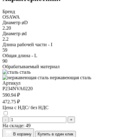
Бренд
OSAWA
Диаметр øD
2.20
Диаметр ød
2.2
Длина рабочей части - I
59
Общая длина - L
90
Обрабатываемый материал
сталь
нержавеющая сталь
Артикул
P234NVA0220
590.94 ₽
472.75 ₽
Цена с НДС/ без НДС
-
+
На складе:
49
В корзину
Купить в один клик