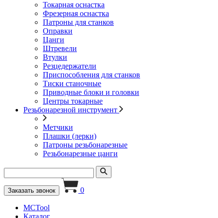
Токарная оснастка
Фрезерная оснастка
Патроны для станков
Оправки
Цанги
Штревели
Втулки
Резцедержатели
Приспособления для станков
Тиски станочные
Приводные блоки и головки
Центры токарные
Резьбонарезной инструмент
Метчики
Плашки (лерки)
Патроны резьбонарезные
Резьбонарезные цанги
0
Заказать звонок
MCTool
Каталог