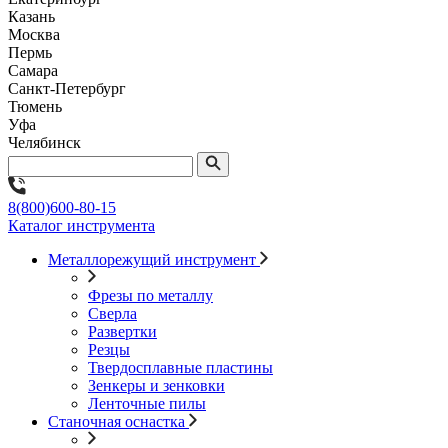
Казань
Москва
Пермь
Самара
Санкт-Петербург
Тюмень
Уфа
Челябинск
8(800)600-80-15
Каталог инструмента
Металлорежущий инструмент
Фрезы по металлу
Сверла
Развертки
Резцы
Твердосплавные пластины
Зенкеры и зенковки
Ленточные пилы
Станочная оснастка