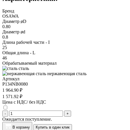
Бренд
OSAWA
Диаметр øD
0.80
Диаметр ød
0.8
Длина рабочей части - I
25
Общая длина - L
46
Обрабатываемый материал
сталь
нержавеющая сталь
Артикул
P134NB0080
1 964.90 ₽
1 571.92 ₽
Цена с НДС/ без НДС
-
+
Ожидается поступление.
В корзину
Купить в один клик