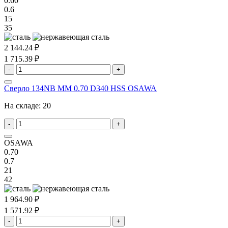
0.60
0.6
15
35
2 144.24 ₽
1 715.39 ₽
-
+
Сверло 134NB MM 0.70 D340 HSS OSAWA
На складе:
20
-
+
OSAWA
0.70
0.7
21
42
1 964.90 ₽
1 571.92 ₽
-
+