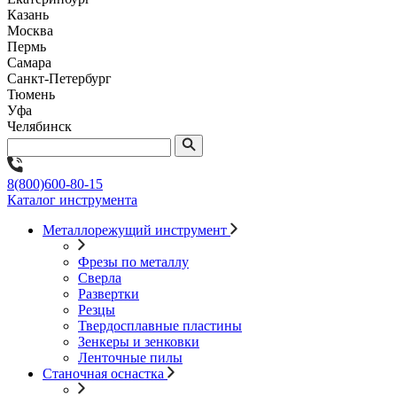
Казань
Москва
Пермь
Самара
Санкт-Петербург
Тюмень
Уфа
Челябинск
8(800)600-80-15
Каталог инструмента
Металлорежущий инструмент
Фрезы по металлу
Сверла
Развертки
Резцы
Твердосплавные пластины
Зенкеры и зенковки
Ленточные пилы
Станочная оснастка