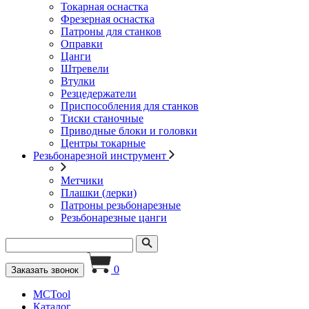
Токарная оснастка
Фрезерная оснастка
Патроны для станков
Оправки
Цанги
Штревели
Втулки
Резцедержатели
Приспособления для станков
Тиски станочные
Приводные блоки и головки
Центры токарные
Резьбонарезной инструмент
Метчики
Плашки (лерки)
Патроны резьбонарезные
Резьбонарезные цанги
0
Заказать звонок
MCTool
Каталог