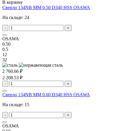
В корзину
Сверло 134NB MM 0.50 D340 HSS OSAWA
На складе:
24
-
+
OSAWA
0.50
0.5
12
32
2 760.66 ₽
2 208.53 ₽
-
+
Сверло 134NB MM 0.60 D340 HSS OSAWA
На складе:
15
-
+
OSAWA