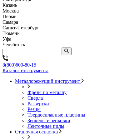
Казань
Москва
Пермь
Самара
Санкт-Петербург
Тюмень
Уфа
Челябинск
8(800)600-80-15
Каталог инструмента
Металлорежущий инструмент
Фрезы по металлу
Сверла
Развертки
Резцы
Твердосплавные пластины
Зенкеры и зенковки
Ленточные пилы
Станочная оснастка