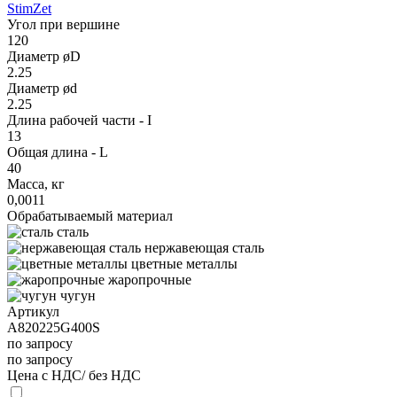
StimZet
Угол при вершине
120
Диаметр øD
2.25
Диаметр ød
2.25
Длина рабочей части - I
13
Общая длина - L
40
Масса, кг
0,0011
Обрабатываемый материал
сталь
нержавеющая сталь
цветные металлы
жаропрочные
чугун
Артикул
A820225G400S
по запросу
по запросу
Цена с НДС/ без НДС