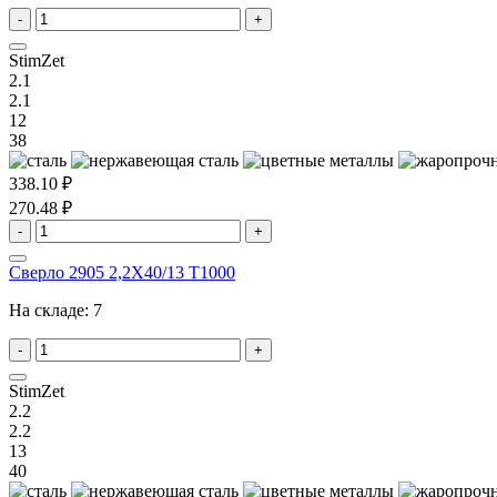
-
+
StimZet
2.1
2.1
12
38
338.10 ₽
270.48 ₽
-
+
Сверло 2905 2,2X40/13 T1000
На складе:
7
-
+
StimZet
2.2
2.2
13
40