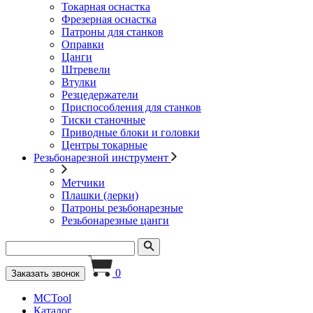
Токарная оснастка
Фрезерная оснастка
Патроны для станков
Оправки
Цанги
Штревели
Втулки
Резцедержатели
Приспособления для станков
Тиски станочные
Приводные блоки и головки
Центры токарные
Резьбонарезной инструмент
Метчики
Плашки (лерки)
Патроны резьбонарезные
Резьбонарезные цанги
0
Заказать звонок
MCTool
Каталог