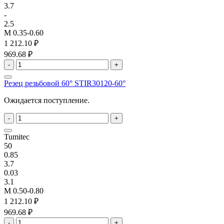
3.7
-
2.5
M 0.35-0.60
1 212.10 ₽
969.68 ₽
-
+
Резец резьбовой 60° STIR30120-60°
Ожидается поступление.
-
+
Tumitec
50
0.85
3.7
0.03
3.1
M 0.50-0.80
1 212.10 ₽
969.68 ₽
-
+