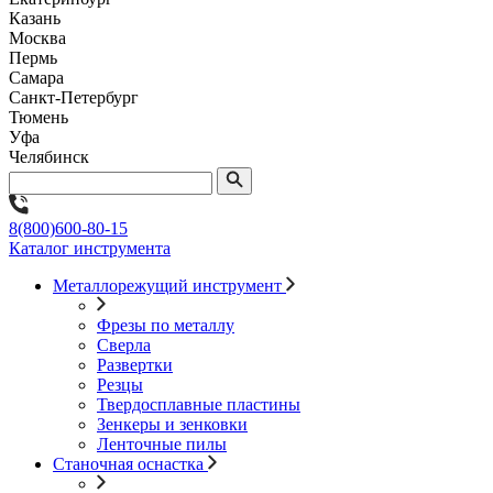
Казань
Москва
Пермь
Самара
Санкт-Петербург
Тюмень
Уфа
Челябинск
8(800)600-80-15
Каталог инструмента
Металлорежущий инструмент
Фрезы по металлу
Сверла
Развертки
Резцы
Твердосплавные пластины
Зенкеры и зенковки
Ленточные пилы
Станочная оснастка