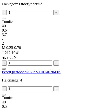
Ожидается поступление.
-
+
Tumitec
40
0.6
3.7
-
2
M 0.25-0.70
1 212.10 ₽
969.68 ₽
-
+
Резец резьбовой 60° STIR24070-60°
На складе:
4
-
+
Tumitec
40
0.5