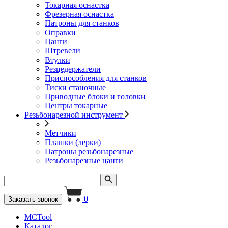
Токарная оснастка
Фрезерная оснастка
Патроны для станков
Оправки
Цанги
Штревели
Втулки
Резцедержатели
Приспособления для станков
Тиски станочные
Приводные блоки и головки
Центры токарные
Резьбонарезной инструмент
Метчики
Плашки (лерки)
Патроны резьбонарезные
Резьбонарезные цанги
0
Заказать звонок
MCTool
Каталог