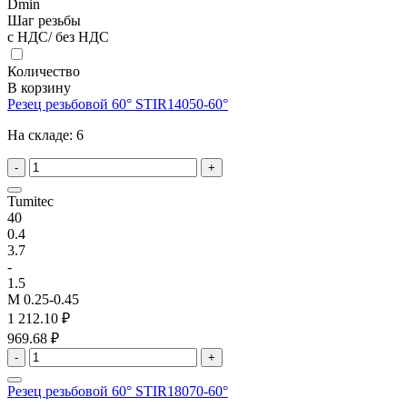
Dmin
Шаг резьбы
с НДС/ без НДС
Количество
В корзину
Резец резьбовой 60° STIR14050-60°
На складе:
6
-
+
Tumitec
40
0.4
3.7
-
1.5
M 0.25-0.45
1 212.10 ₽
969.68 ₽
-
+
Резец резьбовой 60° STIR18070-60°