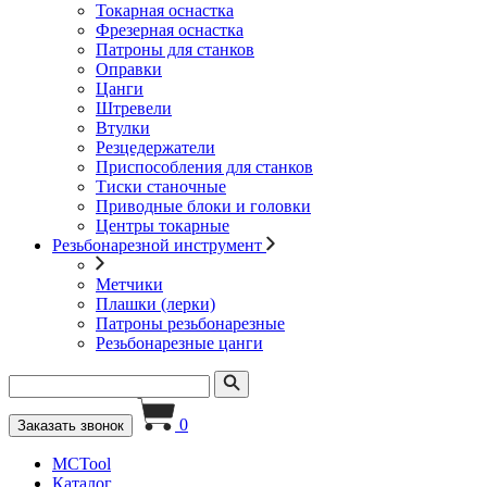
Токарная оснастка
Фрезерная оснастка
Патроны для станков
Оправки
Цанги
Штревели
Втулки
Резцедержатели
Приспособления для станков
Тиски станочные
Приводные блоки и головки
Центры токарные
Резьбонарезной инструмент
Метчики
Плашки (лерки)
Патроны резьбонарезные
Резьбонарезные цанги
0
Заказать звонок
MCTool
Каталог