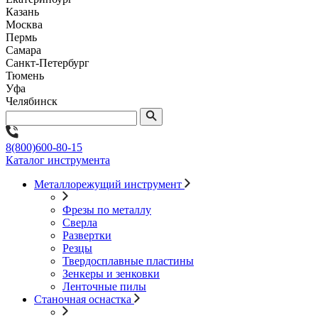
Казань
Москва
Пермь
Самара
Санкт-Петербург
Тюмень
Уфа
Челябинск
8(800)600-80-15
Каталог инструмента
Металлорежущий инструмент
Фрезы по металлу
Сверла
Развертки
Резцы
Твердосплавные пластины
Зенкеры и зенковки
Ленточные пилы
Станочная оснастка