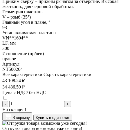
Прижим сверху + прижим рычагом за отверстие. Высокая
жесткость, для черновой обработки.
Геометрия пластины
V – ромб (35°)
Главный угол в плане, °
93
Устанавливаемая пластина
VN**1604**
LF, мм
300
Исполнение (пр/лев)
правое
Артикул
NT500264
Все характеристики
Скрыть характеристики
43 108.24 ₽
34 486.59 ₽
Цена с НДС/ без НДС
-
+
На складе:
1
В корзину
Купить в один клик
Отгрузка товара возможна уже сегодня!