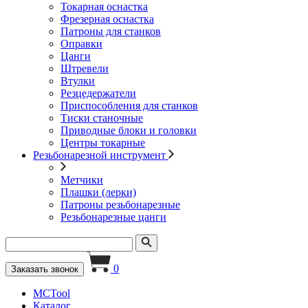
Токарная оснастка
Фрезерная оснастка
Патроны для станков
Оправки
Цанги
Штревели
Втулки
Резцедержатели
Приспособления для станков
Тиски станочные
Приводные блоки и головки
Центры токарные
Резьбонарезной инструмент
Метчики
Плашки (лерки)
Патроны резьбонарезные
Резьбонарезные цанги
0
Заказать звонок
MCTool
Каталог