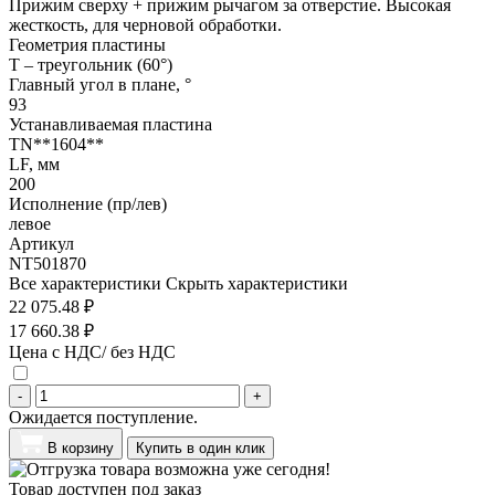
Прижим сверху + прижим рычагом за отверстие. Высокая
жесткость, для черновой обработки.
Геометрия пластины
T – треугольник (60°)
Главный угол в плане, °
93
Устанавливаемая пластина
TN**1604**
LF, мм
200
Исполнение (пр/лев)
левое
Артикул
NT501870
Все характеристики
Скрыть характеристики
22 075.48 ₽
17 660.38 ₽
Цена с НДС/ без НДС
-
+
Ожидается поступление.
В корзину
Купить в один клик
Товар доступен под заказ