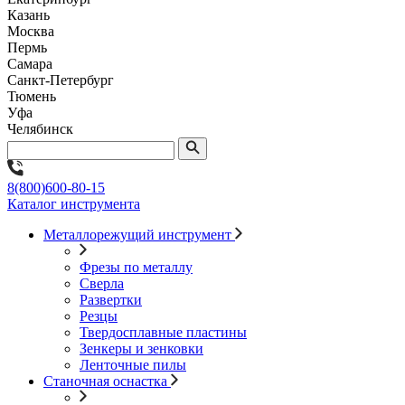
Казань
Москва
Пермь
Самара
Санкт-Петербург
Тюмень
Уфа
Челябинск
8(800)600-80-15
Каталог инструмента
Металлорежущий инструмент
Фрезы по металлу
Сверла
Развертки
Резцы
Твердосплавные пластины
Зенкеры и зенковки
Ленточные пилы
Станочная оснастка