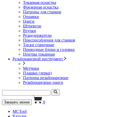
Токарная оснастка
Фрезерная оснастка
Патроны для станков
Оправки
Цанги
Штревели
Втулки
Резцедержатели
Приспособления для станков
Тиски станочные
Приводные блоки и головки
Центры токарные
Резьбонарезной инструмент
Метчики
Плашки (лерки)
Патроны резьбонарезные
Резьбонарезные цанги
0
Заказать звонок
MCTool
Каталог