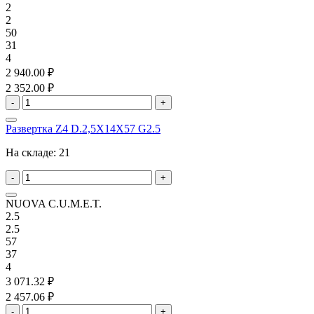
2
2
50
31
4
2 940.00 ₽
2 352.00 ₽
-
+
Развертка Z4 D.2,5X14X57 G2.5
На складе:
21
-
+
NUOVA C.U.M.E.T.
2.5
2.5
57
37
4
3 071.32 ₽
2 457.06 ₽
-
+