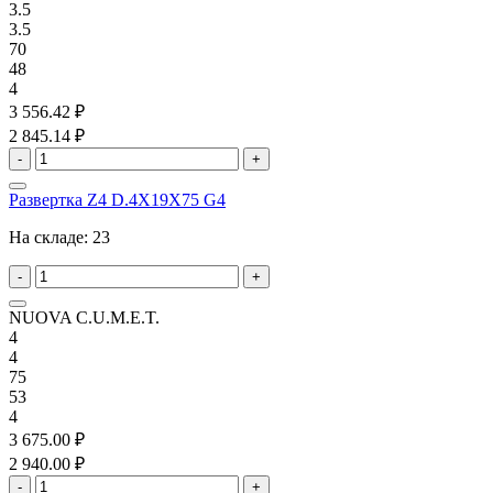
3.5
3.5
70
48
4
3 556.42 ₽
2 845.14 ₽
-
+
Развертка Z4 D.4X19X75 G4
На складе:
23
-
+
NUOVA C.U.M.E.T.
4
4
75
53
4
3 675.00 ₽
2 940.00 ₽
-
+