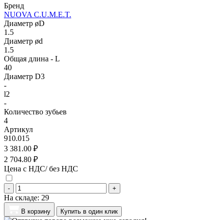
Бренд
NUOVA C.U.M.E.T.
Диаметр øD
1.5
Диаметр ød
1.5
Общая длина - L
40
Диаметр D3
-
l2
-
Количество зубьев
4
Артикул
910.015
3 381.00 ₽
2 704.80 ₽
Цена с НДС/ без НДС
-
+
На складе:
29
В корзину
Купить в один клик