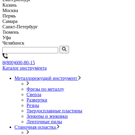
Казань
Москва
Пермь
Самара
Санкт-Петербург
Тюмень
Уфа
Челябинск
8(800)600-80-15
Каталог инструмента
Металлорежущий инструмент
Фрезы по металлу
Сверла
Развертки
Резцы
Твердосплавные пластины
Зенкеры и зенковки
Ленточные пилы
Станочная оснастка