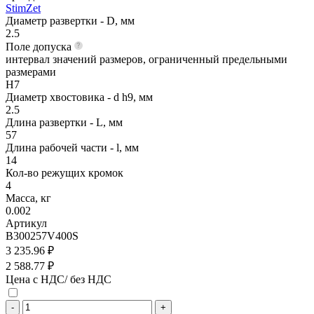
StimZet
Диаметр развертки - D, мм
2.5
Поле допуска
интервал значений размеров, ограниченный предельными
размерами
H7
Диаметр хвостовика - d h9, мм
2.5
Длина развертки - L, мм
57
Длина рабочей части - l, мм
14
Кол-во режущих кромок
4
Масса, кг
0.002
Артикул
B300257V400S
3 235.96 ₽
2 588.77 ₽
Цена с НДС/ без НДС
-
+