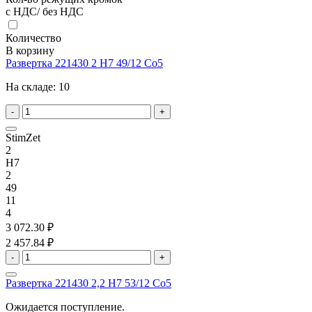
с НДС/ без НДС
Количество
В корзину
Развертка 221430 2 H7 49/12 Co5
На складе:
10
-
+
StimZet
2
H7
2
49
11
4
3 072.30 ₽
2 457.84 ₽
-
+
Развертка 221430 2,2 H7 53/12 Co5
Ожидается поступление.