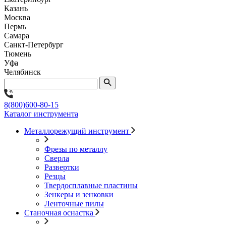
Казань
Москва
Пермь
Самара
Санкт-Петербург
Тюмень
Уфа
Челябинск
8(800)600-80-15
Каталог инструмента
Металлорежущий инструмент
Фрезы по металлу
Сверла
Развертки
Резцы
Твердосплавные пластины
Зенкеры и зенковки
Ленточные пилы
Станочная оснастка