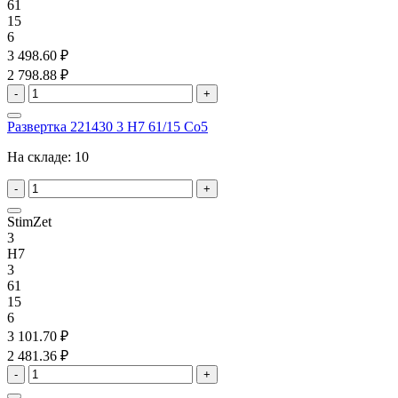
61
15
6
3 498.60 ₽
2 798.88 ₽
-
+
Развертка 221430 3 H7 61/15 Co5
На складе:
10
-
+
StimZet
3
H7
3
61
15
6
3 101.70 ₽
2 481.36 ₽
-
+