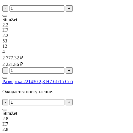
-
+
StimZet
2.2
H7
2.2
53
12
4
2 777.32 ₽
2 221.86 ₽
-
+
Развертка 221430 2,8 H7 61/15 Co5
Ожидается поступление.
-
+
StimZet
2.8
H7
2.8