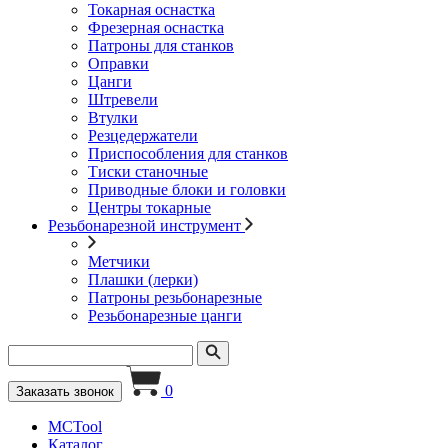
Токарная оснастка
Фрезерная оснастка
Патроны для станков
Оправки
Цанги
Штревели
Втулки
Резцедержатели
Приспособления для станков
Тиски станочные
Приводные блоки и головки
Центры токарные
Резьбонарезной инструмент
Метчики
Плашки (лерки)
Патроны резьбонарезные
Резьбонарезные цанги
0
Заказать звонок
MCTool
Каталог