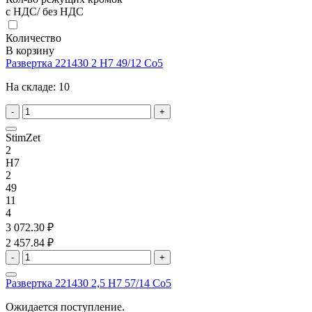
с НДС/ без НДС
Количество
В корзину
Развертка 221430 2 H7 49/12 Co5
На складе:
10
-
+
StimZet
2
H7
2
49
11
4
3 072.30 ₽
2 457.84 ₽
-
+
Развертка 221430 2,5 H7 57/14 Co5
Ожидается поступление.