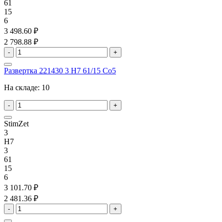
61
15
6
3 498.60 ₽
2 798.88 ₽
-
+
Развертка 221430 3 H7 61/15 Co5
На складе:
10
-
+
StimZet
3
H7
3
61
15
6
3 101.70 ₽
2 481.36 ₽
-
+