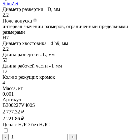
StimZet
Диаметр развертки - D, мм
2.2
Поле допуска
интервал значений размеров, ограниченный предельными
размерами
H7
Диаметр хвостовика - d h9, мм
2.2
Длина развертки - L, мм
53
Длина рабочей части - l, мм
12
Кол-во режущих кромок
4
Масса, кг
0.001
Артикул
B300227V400S
2 777.32 ₽
2 221.86 ₽
Цена с НДС/ без НДС
-
+