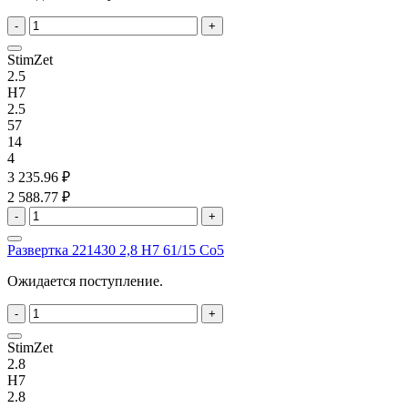
-
+
StimZet
2.5
H7
2.5
57
14
4
3 235.96 ₽
2 588.77 ₽
-
+
Развертка 221430 2,8 H7 61/15 Co5
Ожидается поступление.
-
+
StimZet
2.8
H7
2.8