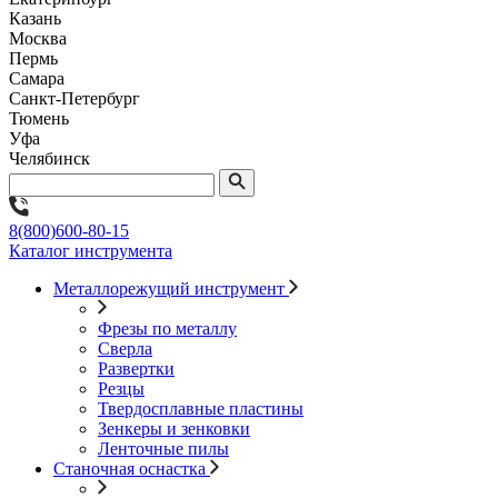
Казань
Москва
Пермь
Самара
Санкт-Петербург
Тюмень
Уфа
Челябинск
8(800)600-80-15
Каталог инструмента
Металлорежущий инструмент
Фрезы по металлу
Сверла
Развертки
Резцы
Твердосплавные пластины
Зенкеры и зенковки
Ленточные пилы
Станочная оснастка