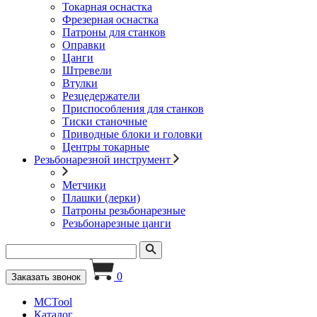
Токарная оснастка
Фрезерная оснастка
Патроны для станков
Оправки
Цанги
Штревели
Втулки
Резцедержатели
Приспособления для станков
Тиски станочные
Приводные блоки и головки
Центры токарные
Резьбонарезной инструмент
Метчики
Плашки (лерки)
Патроны резьбонарезные
Резьбонарезные цанги
0
Заказать звонок
MCTool
Каталог