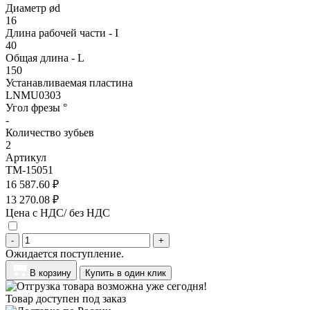
Диаметр ød
16
Длина рабочей части - I
40
Общая длина - L
150
Устанавливаемая пластина
LNMU0303
Угол фрезы °
-
Количество зубьев
2
Артикул
TM-15051
16 587.60 ₽
13 270.08 ₽
Цена с НДС/ без НДС
-
+
Ожидается поступление.
В корзину
Купить в один клик
Товар доступен под заказ