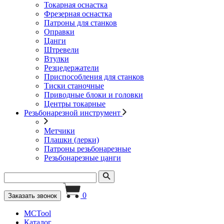
Токарная оснастка
Фрезерная оснастка
Патроны для станков
Оправки
Цанги
Штревели
Втулки
Резцедержатели
Приспособления для станков
Тиски станочные
Приводные блоки и головки
Центры токарные
Резьбонарезной инструмент
Метчики
Плашки (лерки)
Патроны резьбонарезные
Резьбонарезные цанги
0
Заказать звонок
MCTool
Каталог