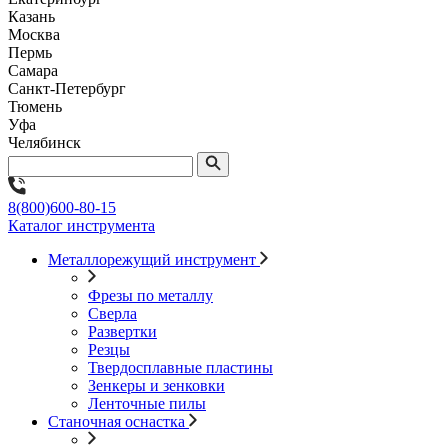
Казань
Москва
Пермь
Самара
Санкт-Петербург
Тюмень
Уфа
Челябинск
8(800)600-80-15
Каталог инструмента
Металлорежущий инструмент
Фрезы по металлу
Сверла
Развертки
Резцы
Твердосплавные пластины
Зенкеры и зенковки
Ленточные пилы
Станочная оснастка