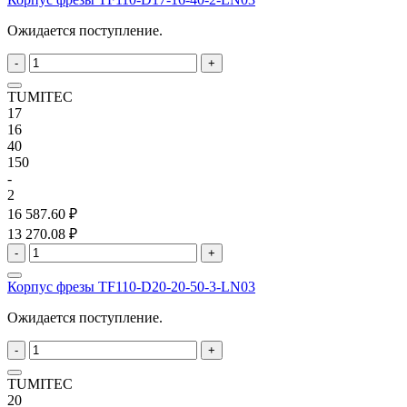
Ожидается поступление.
-
+
TUMITEC
17
16
40
150
-
2
16 587.60 ₽
13 270.08 ₽
-
+
Корпус фрезы TF110-D20-20-50-3-LN03
Ожидается поступление.
-
+
TUMITEC
20