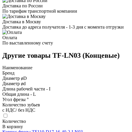
Доставка по России
По тарифам транспортной компании
Доставка в Москву
Доставка до адреса получателя - 1-3 дня с момента отгрузки
Оплата
По выставленному счету
Другие товары TF-LN03 (Концевые)
Наименование
Бренд
Диаметр øD
Диаметр ød
Длина рабочей части - I
Общая длина - L
Угол фрезы °
Количество зубьев
с НДС/ без НДС
Количество
В корзину
Корпус фрезы TF110-D17-16-40-2-LN03