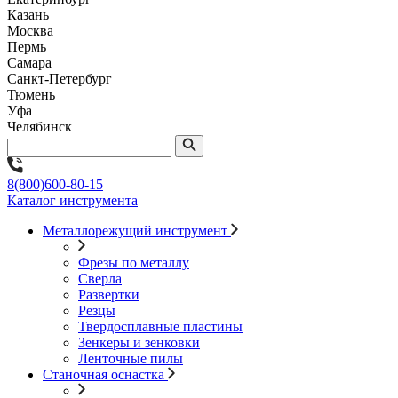
Казань
Москва
Пермь
Самара
Санкт-Петербург
Тюмень
Уфа
Челябинск
8(800)600-80-15
Каталог инструмента
Металлорежущий инструмент
Фрезы по металлу
Сверла
Развертки
Резцы
Твердосплавные пластины
Зенкеры и зенковки
Ленточные пилы
Станочная оснастка