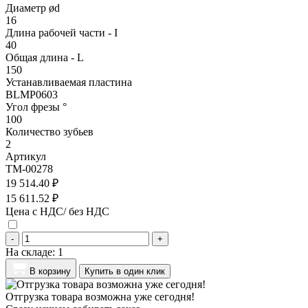
Диаметр ød
16
Длина рабочей части - I
40
Общая длина - L
150
Устанавливаемая пластина
BLMP0603
Угол фрезы °
100
Количество зубьев
2
Артикул
TM-00278
19 514.40 ₽
15 611.52 ₽
Цена с НДС/ без НДС
-
+
На складе:
1
В корзину
Купить в один клик
Отгрузка товара возможна уже сегодня!