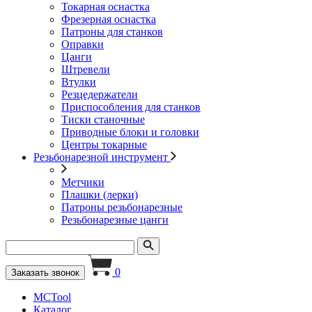
Токарная оснастка
Фрезерная оснастка
Патроны для станков
Оправки
Цанги
Штревели
Втулки
Резцедержатели
Приспособления для станков
Тиски станочные
Приводные блоки и головки
Центры токарные
Резьбонарезной инструмент
Метчики
Плашки (лерки)
Патроны резьбонарезные
Резьбонарезные цанги
0
Заказать звонок
MCTool
Каталог