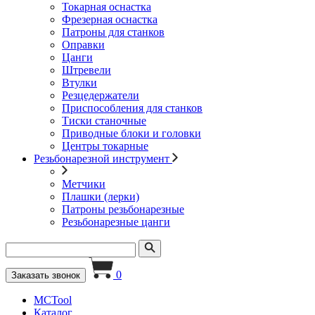
Токарная оснастка
Фрезерная оснастка
Патроны для станков
Оправки
Цанги
Штревели
Втулки
Резцедержатели
Приспособления для станков
Тиски станочные
Приводные блоки и головки
Центры токарные
Резьбонарезной инструмент
Метчики
Плашки (лерки)
Патроны резьбонарезные
Резьбонарезные цанги
0
Заказать звонок
MCTool
Каталог