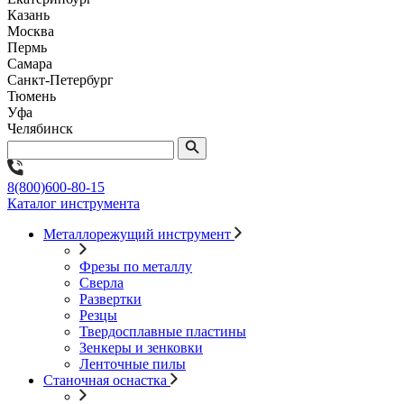
Казань
Москва
Пермь
Самара
Санкт-Петербург
Тюмень
Уфа
Челябинск
8(800)600-80-15
Каталог инструмента
Металлорежущий инструмент
Фрезы по металлу
Сверла
Развертки
Резцы
Твердосплавные пластины
Зенкеры и зенковки
Ленточные пилы
Станочная оснастка