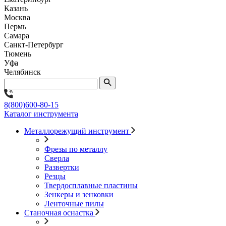
Казань
Москва
Пермь
Самара
Санкт-Петербург
Тюмень
Уфа
Челябинск
8(800)600-80-15
Каталог инструмента
Металлорежущий инструмент
Фрезы по металлу
Сверла
Развертки
Резцы
Твердосплавные пластины
Зенкеры и зенковки
Ленточные пилы
Станочная оснастка