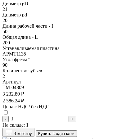
Диаметр øD
21
Диаметр ød
20
Длина рабочей части - I
50
Общая длина - L
200
Устанавливаемая пластина
APMT1135
Угол фрезы °
90
Количество зубьев
2
Артикул
TM-04809
3 232.80 ₽
2 586.24 ₽
Цена с НДС/ без НДС
-
+
На складе:
1
В корзину
Купить в один клик