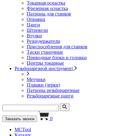
Токарная оснастка
Фрезерная оснастка
Патроны для станков
Оправки
Цанги
Штревели
Втулки
Резцедержатели
Приспособления для станков
Тиски станочные
Приводные блоки и головки
Центры токарные
Резьбонарезной инструмент
Метчики
Плашки (лерки)
Патроны резьбонарезные
Резьбонарезные цанги
0
Заказать звонок
MCTool
Каталог