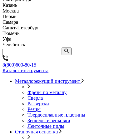
Казань
Москва
Пермь
Самара
Санкт-Петербург
Тюмень
Уфа
Челябинск
8(800)600-80-15
Каталог инструмента
Металлорежущий инструмент
Фрезы по металлу
Сверла
Развертки
Резцы
Твердосплавные пластины
Зенкеры и зенковки
Ленточные пилы
Станочная оснастка