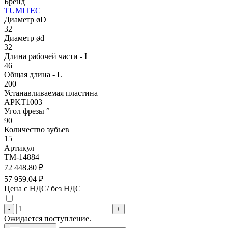
Бренд
TUMITEC
Диаметр øD
32
Диаметр ød
32
Длина рабочей части - I
46
Общая длина - L
200
Устанавливаемая пластина
APKT1003
Угол фрезы °
90
Количество зубьев
15
Артикул
TM-14884
72 448.80 ₽
57 959.04 ₽
Цена с НДС/ без НДС
-
+
Ожидается поступление.