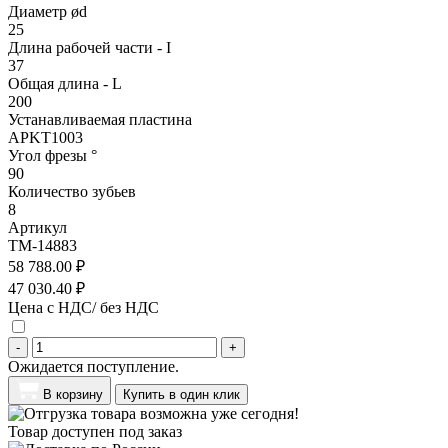
Диаметр ød
25
Длина рабочей части - I
37
Общая длина - L
200
Устанавливаемая пластина
APKT1003
Угол фрезы °
90
Количество зубьев
8
Артикул
TM-14883
58 788.00 ₽
47 030.40 ₽
Цена с НДС/ без НДС
-
+
Ожидается поступление.
В корзину
Купить в один клик
Товар доступен под заказ