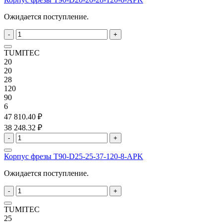
Ожидается поступление.
-
+
TUMITEC
20
20
28
120
90
6
47 810.40 ₽
38 248.32 ₽
-
+
Корпус фрезы T90-D25-25-37-120-8-APK
Ожидается поступление.
-
+
TUMITEC
25