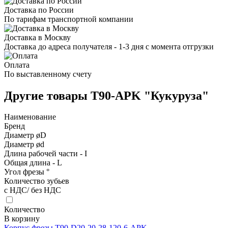
Доставка по России
По тарифам транспортной компании
Доставка в Москву
Доставка до адреса получателя - 1-3 дня с момента отгрузки
Оплата
По выставленному счету
Другие товары T90-APK "Кукуруза"
Наименование
Бренд
Диаметр øD
Диаметр ød
Длина рабочей части - I
Общая длина - L
Угол фрезы °
Количество зубьев
с НДС/ без НДС
Количество
В корзину
Корпус фрезы T90-D20-20-28-120-6-APK