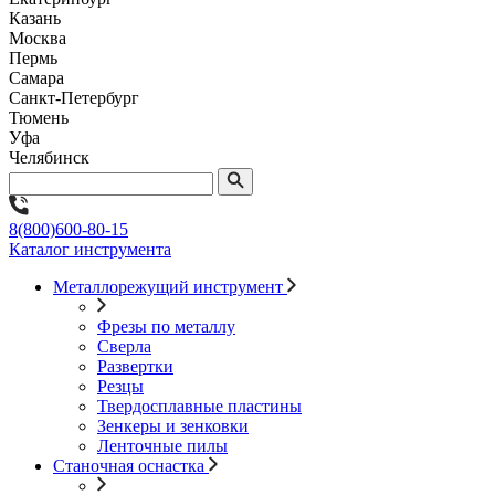
Казань
Москва
Пермь
Самара
Санкт-Петербург
Тюмень
Уфа
Челябинск
8(800)600-80-15
Каталог инструмента
Металлорежущий инструмент
Фрезы по металлу
Сверла
Развертки
Резцы
Твердосплавные пластины
Зенкеры и зенковки
Ленточные пилы
Станочная оснастка