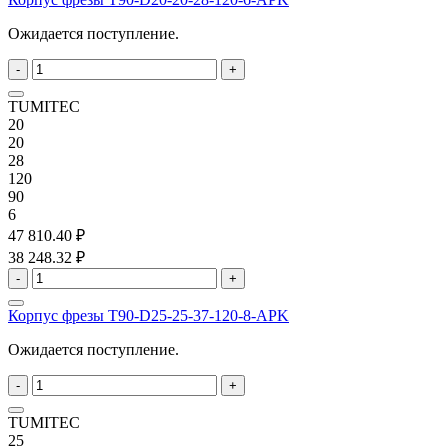
Ожидается поступление.
-
+
TUMITEC
20
20
28
120
90
6
47 810.40 ₽
38 248.32 ₽
-
+
Корпус фрезы T90-D25-25-37-120-8-APK
Ожидается поступление.
-
+
TUMITEC
25