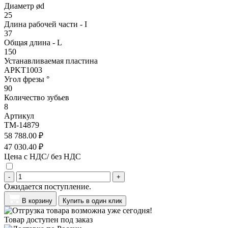
Диаметр ød
25
Длина рабочей части - I
37
Общая длина - L
150
Устанавливаемая пластина
APKT1003
Угол фрезы °
90
Количество зубьев
8
Артикул
TM-14879
58 788.00 ₽
47 030.40 ₽
Цена с НДС/ без НДС
-
+
Ожидается поступление.
В корзину
Купить в один клик
Товар доступен под заказ