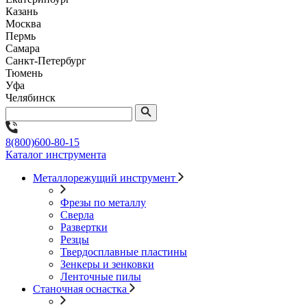
Казань
Москва
Пермь
Самара
Санкт-Петербург
Тюмень
Уфа
Челябинск
8(800)600-80-15
Каталог инструмента
Металлорежущий инструмент
Фрезы по металлу
Сверла
Развертки
Резцы
Твердосплавные пластины
Зенкеры и зенковки
Ленточные пилы
Станочная оснастка