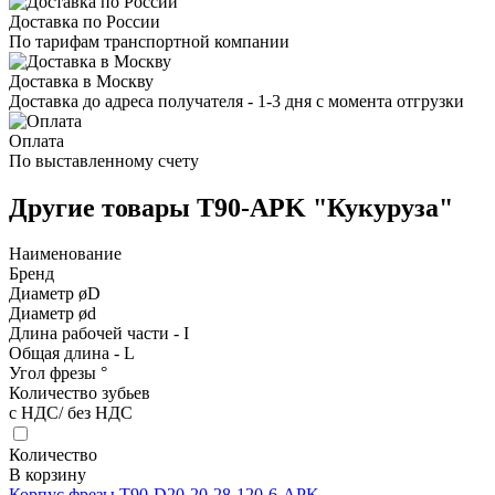
Доставка по России
По тарифам транспортной компании
Доставка в Москву
Доставка до адреса получателя - 1-3 дня с момента отгрузки
Оплата
По выставленному счету
Другие товары T90-APK "Кукуруза"
Наименование
Бренд
Диаметр øD
Диаметр ød
Длина рабочей части - I
Общая длина - L
Угол фрезы °
Количество зубьев
с НДС/ без НДС
Количество
В корзину
Корпус фрезы T90-D20-20-28-120-6-APK