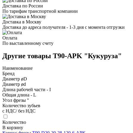
Доставка по России
По тарифам транспортной компании
Доставка в Москву
Доставка до адреса получателя - 1-3 дня с момента отгрузки
Оплата
По выставленному счету
Другие товары T90-APK "Кукуруза"
Наименование
Бренд
Диаметр øD
Диаметр ød
Длина рабочей части - I
Общая длина - L
Угол фрезы °
Количество зубьев
с НДС/ без НДС
Количество
В корзину
Корпус фрезы T90-D20-20-28-120-6-APK