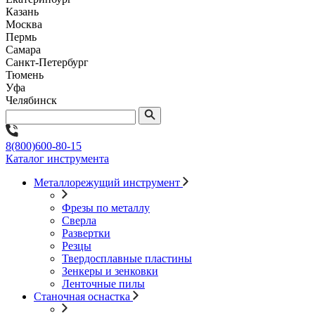
Казань
Москва
Пермь
Самара
Санкт-Петербург
Тюмень
Уфа
Челябинск
8(800)600-80-15
Каталог инструмента
Металлорежущий инструмент
Фрезы по металлу
Сверла
Развертки
Резцы
Твердосплавные пластины
Зенкеры и зенковки
Ленточные пилы
Станочная оснастка