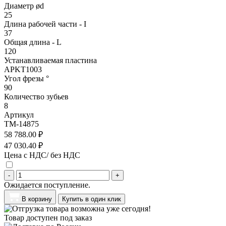
Диаметр ød
25
Длина рабочей части - I
37
Общая длина - L
120
Устанавливаемая пластина
APKT1003
Угол фрезы °
90
Количество зубьев
8
Артикул
TM-14875
58 788.00 ₽
47 030.40 ₽
Цена с НДС/ без НДС
-
+
Ожидается поступление.
В корзину
Купить в один клик
Товар доступен под заказ