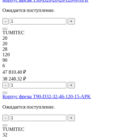
Ожидается поступление.
-
+
TUMITEC
20
20
28
120
90
6
47 810.40 ₽
38 248.32 ₽
-
+
Корпус фрезы T90-D32-32-46-120-15-APK
Ожидается поступление.
-
+
TUMITEC
32