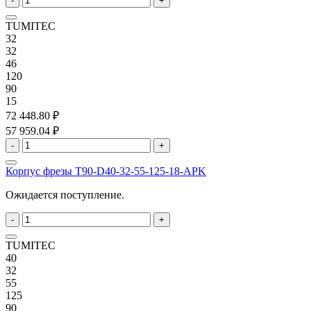
-
+
TUMITEC
32
32
46
120
90
15
72 448.80 ₽
57 959.04 ₽
-
+
Корпус фрезы T90-D40-32-55-125-18-APK
Ожидается поступление.
-
+
TUMITEC
40
32
55
125
90