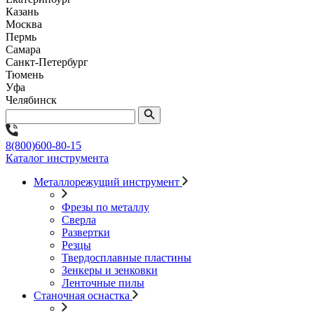
Казань
Москва
Пермь
Самара
Санкт-Петербург
Тюмень
Уфа
Челябинск
8(800)600-80-15
Каталог инструмента
Металлорежущий инструмент
Фрезы по металлу
Сверла
Развертки
Резцы
Твердосплавные пластины
Зенкеры и зенковки
Ленточные пилы
Станочная оснастка