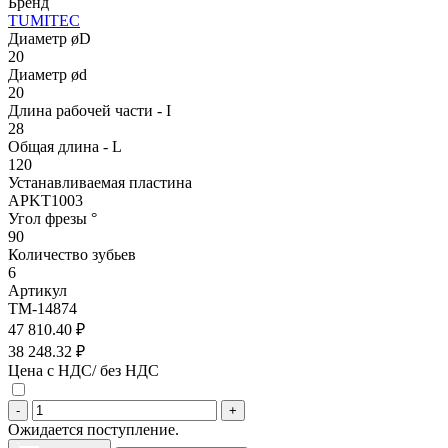
Бренд
TUMITEC
Диаметр øD
20
Диаметр ød
20
Длина рабочей части - I
28
Общая длина - L
120
Устанавливаемая пластина
APKT1003
Угол фрезы °
90
Количество зубьев
6
Артикул
TM-14874
47 810.40 ₽
38 248.32 ₽
Цена с НДС/ без НДС
-
+
Ожидается поступление.