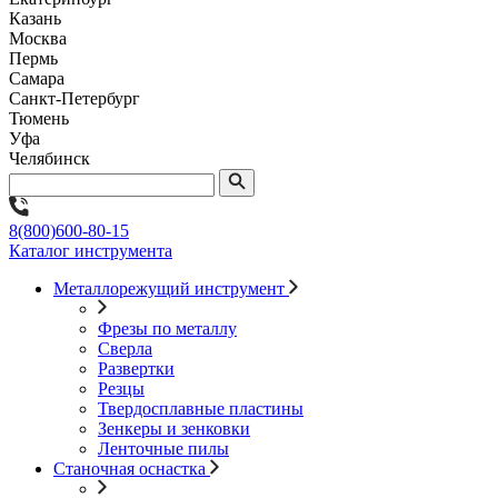
Казань
Москва
Пермь
Самара
Санкт-Петербург
Тюмень
Уфа
Челябинск
8(800)600-80-15
Каталог инструмента
Металлорежущий инструмент
Фрезы по металлу
Сверла
Развертки
Резцы
Твердосплавные пластины
Зенкеры и зенковки
Ленточные пилы
Станочная оснастка