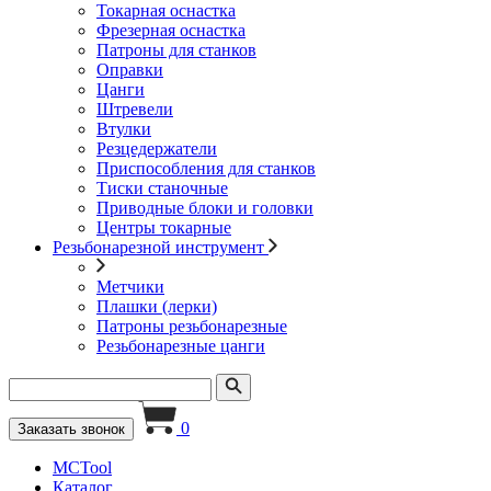
Токарная оснастка
Фрезерная оснастка
Патроны для станков
Оправки
Цанги
Штревели
Втулки
Резцедержатели
Приспособления для станков
Тиски станочные
Приводные блоки и головки
Центры токарные
Резьбонарезной инструмент
Метчики
Плашки (лерки)
Патроны резьбонарезные
Резьбонарезные цанги
0
Заказать звонок
MCTool
Каталог