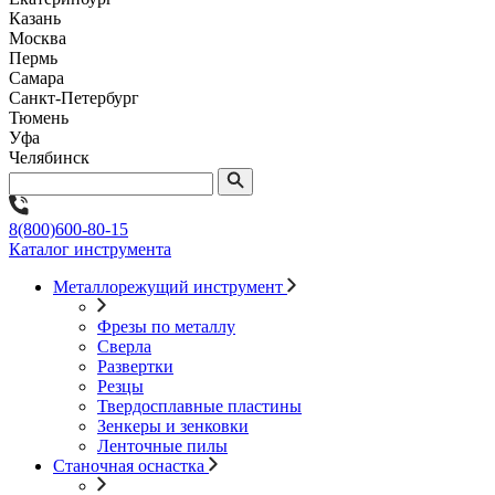
Казань
Москва
Пермь
Самара
Санкт-Петербург
Тюмень
Уфа
Челябинск
8(800)600-80-15
Каталог инструмента
Металлорежущий инструмент
Фрезы по металлу
Сверла
Развертки
Резцы
Твердосплавные пластины
Зенкеры и зенковки
Ленточные пилы
Станочная оснастка