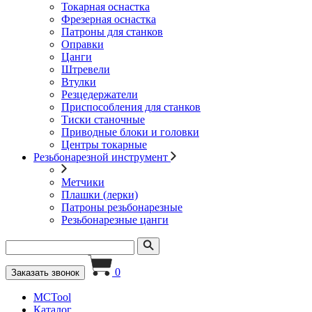
Токарная оснастка
Фрезерная оснастка
Патроны для станков
Оправки
Цанги
Штревели
Втулки
Резцедержатели
Приспособления для станков
Тиски станочные
Приводные блоки и головки
Центры токарные
Резьбонарезной инструмент
Метчики
Плашки (лерки)
Патроны резьбонарезные
Резьбонарезные цанги
0
Заказать звонок
MCTool
Каталог