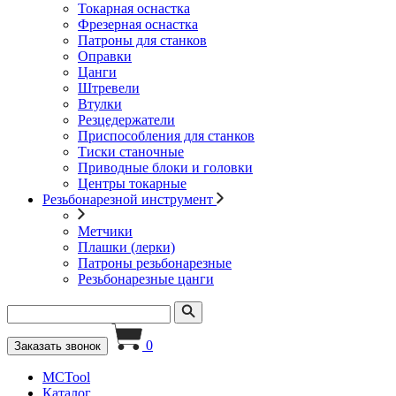
Токарная оснастка
Фрезерная оснастка
Патроны для станков
Оправки
Цанги
Штревели
Втулки
Резцедержатели
Приспособления для станков
Тиски станочные
Приводные блоки и головки
Центры токарные
Резьбонарезной инструмент
Метчики
Плашки (лерки)
Патроны резьбонарезные
Резьбонарезные цанги
0
Заказать звонок
MCTool
Каталог