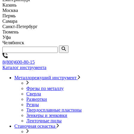
Казань
Москва
Пермь
Самара
Санкт-Петербург
Тюмень
Уфа
Челябинск
8(800)600-80-15
Каталог инструмента
Металлорежущий инструмент
Фрезы по металлу
Сверла
Развертки
Резцы
Твердосплавные пластины
Зенкеры и зенковки
Ленточные пилы
Станочная оснастка