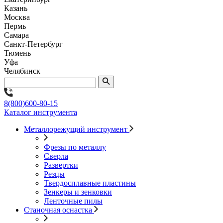
Казань
Москва
Пермь
Самара
Санкт-Петербург
Тюмень
Уфа
Челябинск
8(800)600-80-15
Каталог инструмента
Металлорежущий инструмент
Фрезы по металлу
Сверла
Развертки
Резцы
Твердосплавные пластины
Зенкеры и зенковки
Ленточные пилы
Станочная оснастка