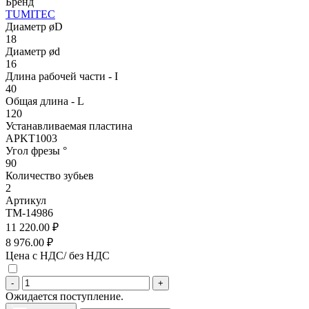
Бренд
TUMITEC
Диаметр øD
18
Диаметр ød
16
Длина рабочей части - I
40
Общая длина - L
120
Устанавливаемая пластина
APKT1003
Угол фрезы °
90
Количество зубьев
2
Артикул
TM-14986
11 220.00 ₽
8 976.00 ₽
Цена с НДС/ без НДС
-
+
Ожидается поступление.