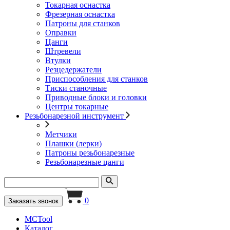
Токарная оснастка
Фрезерная оснастка
Патроны для станков
Оправки
Цанги
Штревели
Втулки
Резцедержатели
Приспособления для станков
Тиски станочные
Приводные блоки и головки
Центры токарные
Резьбонарезной инструмент
Метчики
Плашки (лерки)
Патроны резьбонарезные
Резьбонарезные цанги
0
Заказать звонок
MCTool
Каталог