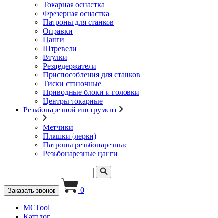
Токарная оснастка
Фрезерная оснастка
Патроны для станков
Оправки
Цанги
Штревели
Втулки
Резцедержатели
Приспособления для станков
Тиски станочные
Приводные блоки и головки
Центры токарные
Резьбонарезной инструмент
Метчики
Плашки (лерки)
Патроны резьбонарезные
Резьбонарезные цанги
0
Заказать звонок
MCTool
Каталог