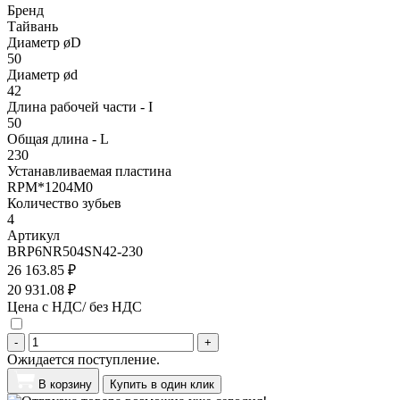
Бренд
Тайвань
Диаметр øD
50
Диаметр ød
42
Длина рабочей части - I
50
Общая длина - L
230
Устанавливаемая пластина
RPM*1204M0
Количество зубьев
4
Артикул
BRP6NR504SN42-230
26 163.85 ₽
20 931.08 ₽
Цена с НДС/ без НДС
-
+
Ожидается поступление.
В корзину
Купить в один клик