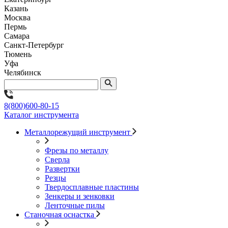
Казань
Москва
Пермь
Самара
Санкт-Петербург
Тюмень
Уфа
Челябинск
8(800)600-80-15
Каталог инструмента
Металлорежущий инструмент
Фрезы по металлу
Сверла
Развертки
Резцы
Твердосплавные пластины
Зенкеры и зенковки
Ленточные пилы
Станочная оснастка