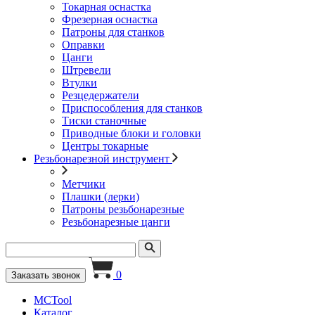
Токарная оснастка
Фрезерная оснастка
Патроны для станков
Оправки
Цанги
Штревели
Втулки
Резцедержатели
Приспособления для станков
Тиски станочные
Приводные блоки и головки
Центры токарные
Резьбонарезной инструмент
Метчики
Плашки (лерки)
Патроны резьбонарезные
Резьбонарезные цанги
0
Заказать звонок
MCTool
Каталог