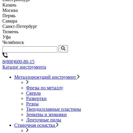
Казань
Москва
Пермь
Самара
Санкт-Петербург
Тюмень
Уфа
Челябинск
8(800)600-80-15
Каталог инструмента
Металлорежущий инструмент
Фрезы по металлу
Сверла
Развертки
Резцы
Твердосплавные пластины
Зенкеры и зенковки
Ленточные пилы
Станочная оснастка