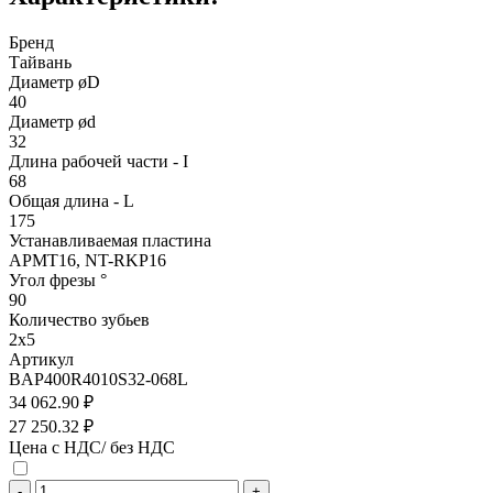
Бренд
Тайвань
Диаметр øD
40
Диаметр ød
32
Длина рабочей части - I
68
Общая длина - L
175
Устанавливаемая пластина
APMT16, NT-RKP16
Угол фрезы °
90
Количество зубьев
2x5
Артикул
BAP400R4010S32-068L
34 062.90 ₽
27 250.32 ₽
Цена с НДС/ без НДС
-
+