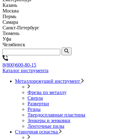
Казань
Москва
Пермь
Самара
Санкт-Петербург
Тюмень
Уфа
Челябинск
8(800)600-80-15
Каталог инструмента
Металлорежущий инструмент
Фрезы по металлу
Сверла
Развертки
Резцы
Твердосплавные пластины
Зенкеры и зенковки
Ленточные пилы
Станочная оснастка