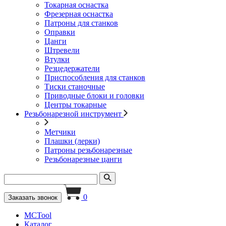
Токарная оснастка
Фрезерная оснастка
Патроны для станков
Оправки
Цанги
Штревели
Втулки
Резцедержатели
Приспособления для станков
Тиски станочные
Приводные блоки и головки
Центры токарные
Резьбонарезной инструмент
Метчики
Плашки (лерки)
Патроны резьбонарезные
Резьбонарезные цанги
0
Заказать звонок
MCTool
Каталог