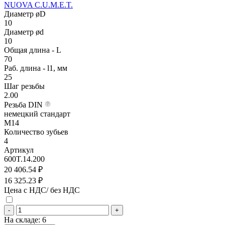
NUOVA C.U.M.E.T.
Диаметр øD
10
Диаметр ød
10
Общая длина - L
70
Раб. длина - l1, мм
25
Шаг резьбы
2.00
Резьба DIN
немецкий стандарт
M14
Количество зубьев
4
Артикул
600T.14.200
20 406.54 ₽
16 325.23 ₽
Цена с НДС/ без НДС
-
+
На складе:
6