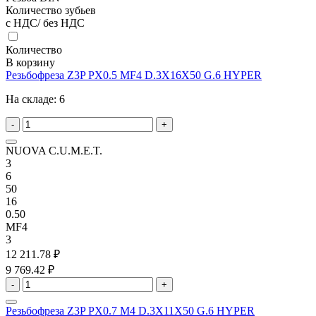
Количество зубьев
с НДС/ без НДС
Количество
В корзину
Резьбофреза Z3P PX0.5 MF4 D.3X16X50 G.6 HYPER
На складе:
6
-
+
NUOVA C.U.M.E.T.
3
6
50
16
0.50
MF4
3
12 211.78 ₽
9 769.42 ₽
-
+
Резьбофреза Z3P PX0.7 M4 D.3X11X50 G.6 HYPER