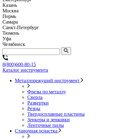
Казань
Москва
Пермь
Самара
Санкт-Петербург
Тюмень
Уфа
Челябинск
8(800)600-80-15
Каталог инструмента
Металлорежущий инструмент
Фрезы по металлу
Сверла
Развертки
Резцы
Твердосплавные пластины
Зенкеры и зенковки
Ленточные пилы
Станочная оснастка