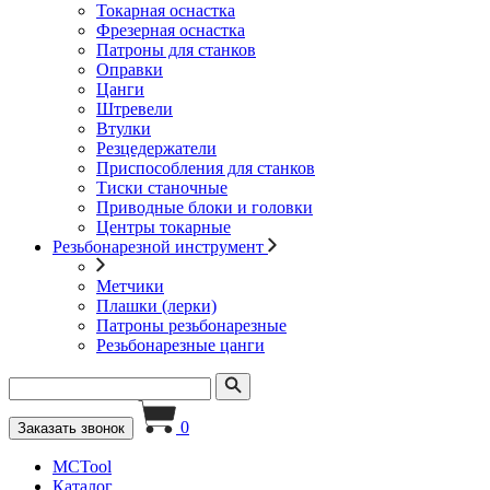
Токарная оснастка
Фрезерная оснастка
Патроны для станков
Оправки
Цанги
Штревели
Втулки
Резцедержатели
Приспособления для станков
Тиски станочные
Приводные блоки и головки
Центры токарные
Резьбонарезной инструмент
Метчики
Плашки (лерки)
Патроны резьбонарезные
Резьбонарезные цанги
0
Заказать звонок
MCTool
Каталог