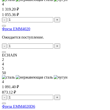
4
1 319.20 ₽
1 055.36 ₽
-
+
Фреза EMM4020
Ожидается поступление.
-
+
ECHAIN
2
4
5
50
4
1 091.40 ₽
873.12 ₽
-
+
Фреза EMM4020D6