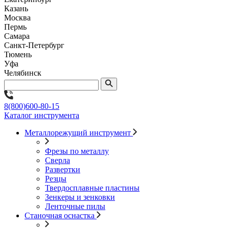
Казань
Москва
Пермь
Самара
Санкт-Петербург
Тюмень
Уфа
Челябинск
8(800)600-80-15
Каталог инструмента
Металлорежущий инструмент
Фрезы по металлу
Сверла
Развертки
Резцы
Твердосплавные пластины
Зенкеры и зенковки
Ленточные пилы
Станочная оснастка