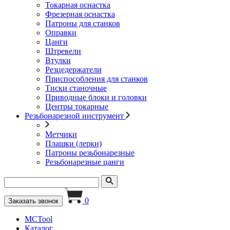
Токарная оснастка
Фрезерная оснастка
Патроны для станков
Оправки
Цанги
Штревели
Втулки
Резцедержатели
Приспособления для станков
Тиски станочные
Приводные блоки и головки
Центры токарные
Резьбонарезной инструмент
Метчики
Плашки (лерки)
Патроны резьбонарезные
Резьбонарезные цанги
0
Заказать звонок
MCTool
Каталог